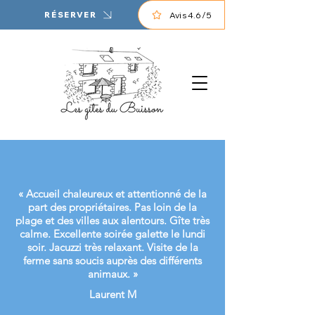
Avis 4.6/5
RÉSERVER
«
Accueil chaleureux et attentionné de la
part des propriétaires. Pas loin de la
plage et des villes aux alentours. Gîte très
calme. Excellente soirée galette le lundi
soir. Jacuzzi très relaxant. Visite de la
ferme sans soucis auprès des différents
animaux.
»
Laurent M